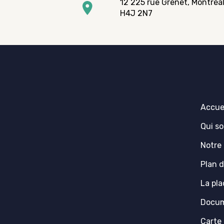
12 225 rue Grenet, Montréal
H4J 2N7
Accue
Qui s
Notre
Plan d
La pla
Docum
Carte