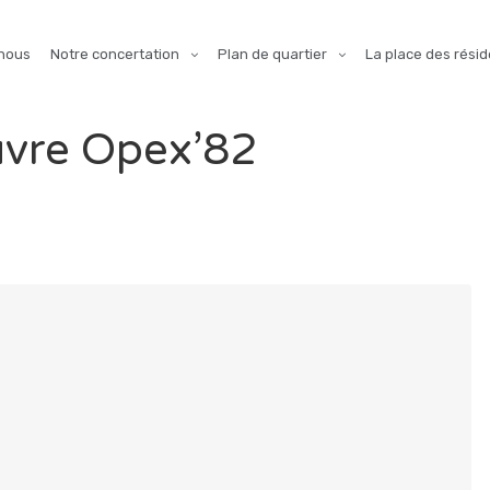
nous
Notre concertation
Plan de quartier
La place des résid
uvre Opex’82